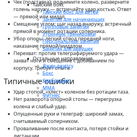
Чек (подставка): поднимите колено, разверните
Тайский бокс
голень наружу — встречайте удар костью. Ответ
Тайский бокс для детей
— прямой или миддл.
Занятия для начинающих
Смещение углом: шаг назад-внаружу, встречный
Групповые занятия
прямой в момент ротации соперника.
Утренние тренировки
Убор опоры: лёгкий отвод передней ноги,
Персональные занятия
наказание прямой/миддлом.
Занятия для девушек
Перехват: против телеграфируемого удара —
Остальные направления
захват ноги и смещение с добиванием по
Джиу-джитсу
корпусу. Требует опыта.
Бокс
Типичные ошибки
Кикбоксинг
ММА
Удар стопой, «хлест» коленом без ротации таза.
Фитнес
Нет разворота опорной стопы — перегрузка
колена и слабый удар.
Опущенные руки и телеграф: широкий замах,
считываемый соперником.
Проваливание после контакта, потеря стойки и
дистанции.