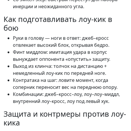
инерции и неожиданного угла.
Как подготавливать лоу-кик в
бою
Руки в голову — ноги в ответ: джеб–кросс
отвлекает высокий блок, открывая бедро.
Финт миддлом: имитация удара в корпус
вынуждает оппонента «опустить» защиту.
Выход из клинча: толчок на дистанцию +
немедленный лоу-кик по передней ноге.
Контратака на шаг: ловите момент, когда
соперник переносит вес на переднюю опору.
Комбинации: джеб–кросс–лоу, лоу–лоу–миддл,
внутренний лоу–кросс, лоу под левый хук.
Защита и контрмеры против лоу-
кика